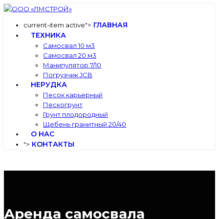
ГЛАВНАЯ
current-item active">
ТЕХНИКА
Самосвал 10 м3
Самосвал 20 м3
Манипулятор 7/10
Погрузчик JCB
НЕРУДКА
Песок карьерный
Пескогрунт
Грунт плодородный
Щебень гранитный 20/40
О НАС
КОНТАКТЫ
">
Аренда самосвала