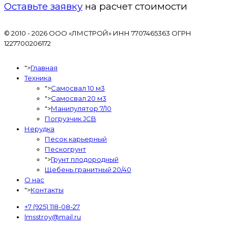
Оставьте заявку
на расчет стоимости
© 2010 - 2026 ООО «ЛМСТРОЙ» ИНН 7707465363 ОГРН
1227700206172
">
Главная
Техника
">
Самосвал 10 м3
">
Самосвал 20 м3
">
Манипулятор 7/10
Погрузчик JCB
Нерудка
Песок карьерный
Пескогрунт
">
Грунт плодородный
Щебень гранитный 20/40
О нас
">
Контакты
+7 (925) 118-08-27
lmsstroy@mail.ru